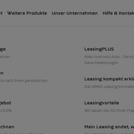
ät
Weitere Produkte
Unser Unternehmen
Hilfe & Konta
 und Reifen
sionen ab 0.99%
uge
LeasingPLUS
fahren
Alles rund ums Auto – Servic
Garantieleistungen
en
Leasing kompakt erkl
nz nach Ihren persönlichen
Das AMAG Leasing Einmalei
sionen ab 0.3%
gebot
Leasingvorteile
ab 0.0%
Wir lassen Sie mit Ihren Fra
echnen
Mein Leasing endet, 