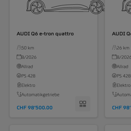
AUDI Q6 e-tron quattro
AUDI Q6
50 km
26 km
8/2026
8/202
Allrad
Allrad
PS 428
PS 428
Elektro
Elektro
Automatikgetriebe
Automa
CHF 98’500.00
CHF 98