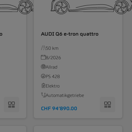
o
AUDI Q6 e-tron quattro
50 km
8/2026
Allrad
PS 428
Elektro
Automatikgetriebe
CHF 94’890.00