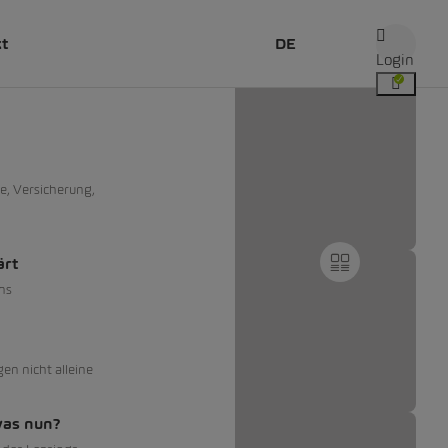
kt
DE
Login
e, Versicherung,
ärt
ns
gen nicht alleine
was nun?