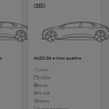
o
AUDI Q6 e-tron quattro
10 km
7/2026
Allrad
PS 428
Elektro
Automatikgetriebe