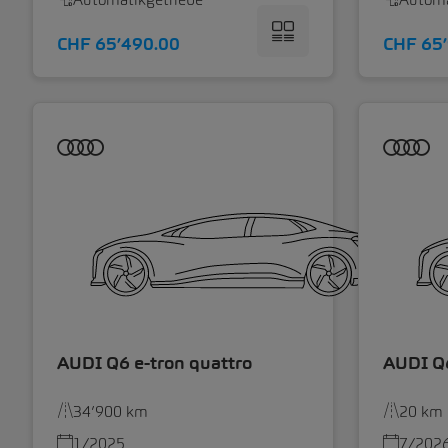
CHF 65’490.00
CHF 65
AUDI Q6 e-tron quattro
AUDI Q6
34’900 km
20 km
1/2025
7/202