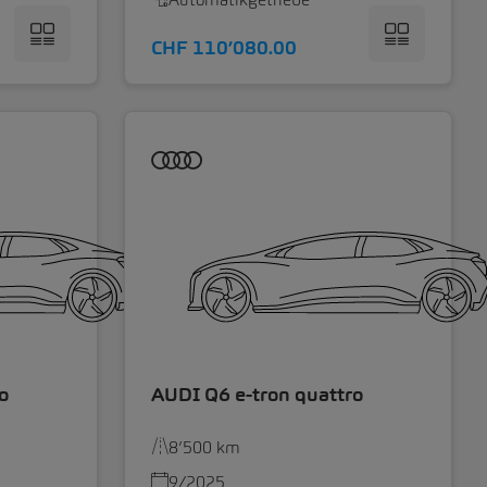
CHF 110’080.00
o
AUDI Q6 e-tron quattro
8’500 km
9/2025