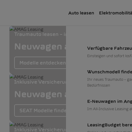
Auto leasen
Elektromobilit
Traumauto leasen – inkl. Versicherung, Service
Neuwagen ab 0% und Occa
Verfügbare Fahrze
Einsteigen und sofort los
Modelle entdecken
Wunschmodell find
Ihr neues Traumauto – ga
Inklusive Versicherung, Service und Reifen
Bedürfnissen
Neuwagen ab 0% und Occa
E-Neuwagen im An
Im All-Inclusive Leasing 
SEAT Modelle finden
LeasingBudget ber
Inklusive Versicherung, Service und Reifen