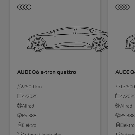
AUDI Q6 e-tron quattro
AUDI Q6
9’500 km
13’50
4/2025
4/202
Allrad
Allrad
PS 388
PS 388
Elektro
Elektro
Automatikgetriebe
Automa