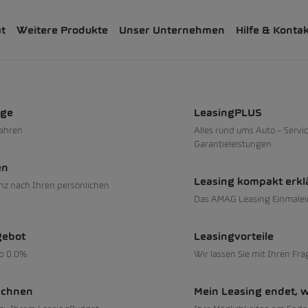
ät
Weitere Produkte
Unser Unternehmen
Hilfe & Konta
 und Reifen
sionen ab 0.99%
uge
LeasingPLUS
fahren
Alles rund ums Auto – Servic
Garantieleistungen
en
Leasing kompakt erkl
nz nach Ihren persönlichen
Das AMAG Leasing Einmalei
sionen ab 0.3%
gebot
Leasingvorteile
ab 0.0%
Wir lassen Sie mit Ihren Fra
echnen
Mein Leasing endet, 