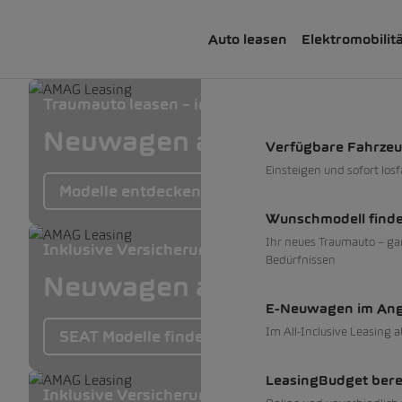
Auto leasen
Elektromobilit
Traumauto leasen – inkl. Versicherung, Service
Neuwagen ab 0% und Occa
Verfügbare Fahrze
Einsteigen und sofort los
Modelle entdecken
Wunschmodell find
Ihr neues Traumauto – ga
Inklusive Versicherung, Service und Reifen
Bedürfnissen
Neuwagen ab 0% und Occa
E-Neuwagen im An
Im All-Inclusive Leasing 
SEAT Modelle finden
LeasingBudget ber
Inklusive Versicherung, Service und Reifen