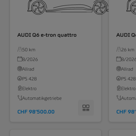
AUDI Q6 e-tron quattro
AUDI Q6
50 km
26 km
8/2026
8/202
Allrad
Allrad
PS 428
PS 428
Elektro
Elektro
Automatikgetriebe
Automa
CHF 98’500.00
CHF 98