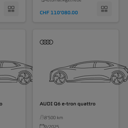
CHF 110’080.00
o
AUDI Q6 e-tron quattro
8’500 km
9/2025