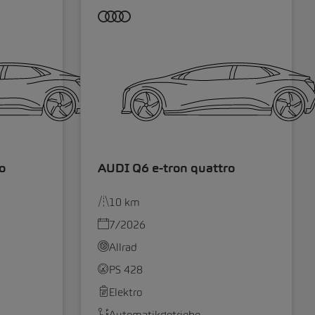
o
AUDI Q6 e-tron quattro
10 km
7/2026
Allrad
PS 428
Elektro
Automatikgetriebe