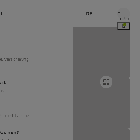
kt
DE
Login
e, Versicherung,
ärt
ns
gen nicht alleine
was nun?