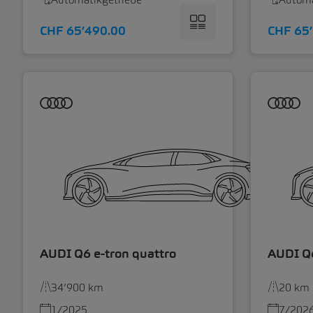
CHF 65’490.00
CHF 65
AUDI Q6 e-tron quattro
AUDI Q6
34’900 km
20 km
1/2025
7/202