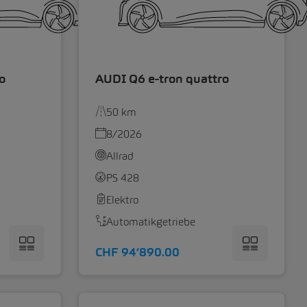
o
AUDI Q6 e-tron quattro
50 km
8/2026
Allrad
PS 428
Elektro
Automatikgetriebe
CHF 94’890.00