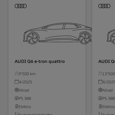
AUDI Q6 e-tron quattro
AUDI Q6
9’500 km
13’50
4/2025
4/202
Allrad
Allrad
PS 388
PS 388
Elektro
Elektro
Automatikgetriebe
Automa