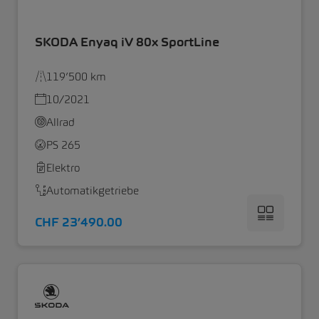
SKODA Enyaq iV 80x SportLine
119’500 km
10/2021
Allrad
PS 265
Elektro
Automatikgetriebe
CHF 23’490.00