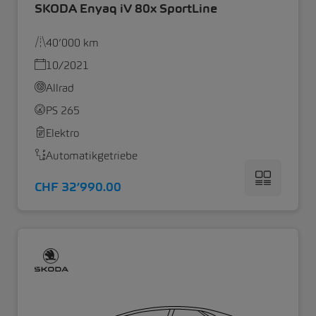
SKODA Enyaq iV 80x SportLine
40’000 km
10/2021
Allrad
PS 265
Elektro
Automatikgetriebe
CHF 32’990.00