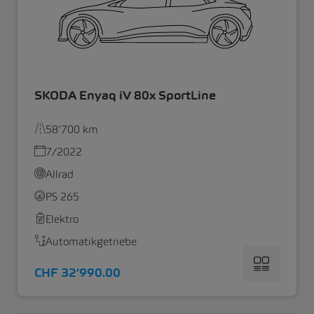
SKODA Enyaq iV 80x SportLine
58’700 km
7/2022
Allrad
PS 265
Elektro
Automatikgetriebe
CHF 32’990.00