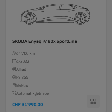
SKODA Enyaq iV 80x SportLine
64’700 km
6/2022
Allrad
PS 265
Elektro
Automatikgetriebe
CHF 31’990.00