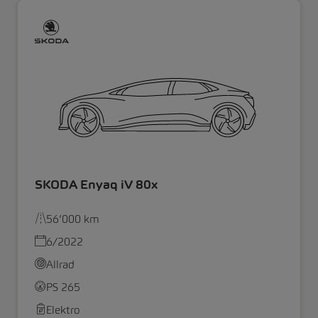
SKODA Enyaq iV 80x
56’000 km
6/2022
Allrad
PS 265
Elektro