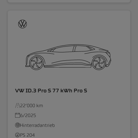
VW ID.3 Pro S 77 kWh Pro S
22’000 km
6/2025
Hinterradantrieb
PS 204