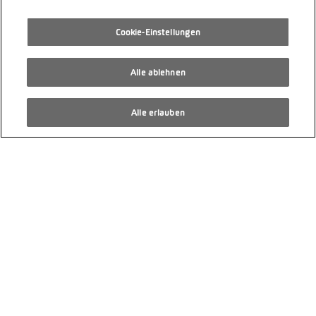
Cookie-Einstellungen
Alle ablehnen
Alle erlauben
VW ID.3 Neo 50 kWh 170PS Life
20 km
8/2026
Hinterradantrieb
PS 170
Elektro
Automatikgetriebe