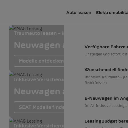
Auto leasen
Elektromobilit
Traumauto leasen – inkl. Versicherung, Service
Neuwagen ab 0% und Occa
Verfügbare Fahrze
Einsteigen und sofort los
Modelle entdecken
Wunschmodell find
Ihr neues Traumauto – ga
Inklusive Versicherung, Service und Reifen
Bedürfnissen
Neuwagen ab 0% und Occa
E-Neuwagen im An
Im All-Inclusive Leasing 
SEAT Modelle finden
LeasingBudget ber
Inklusive Versicherung, Service und Reifen