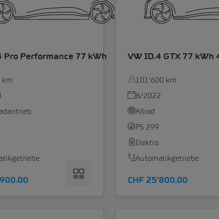
4 Pro Performance 77 kWh
VW ID.4 GTX 77 kWh 
0 km
101’600 km
3
8/2022
radantrieb
Allrad
PS 299
Elektro
tikgetriebe
Automatikgetriebe
’900.00
CHF 25’800.00