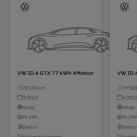
VW ID.4 GTX 77 kWh 4Motion
VW ID.
70’100 km
79’50
9/2022
4/202
Allrad
Allrad
PS 299
PS 299
Elektro
Elektro
Automatikgetriebe
Automa