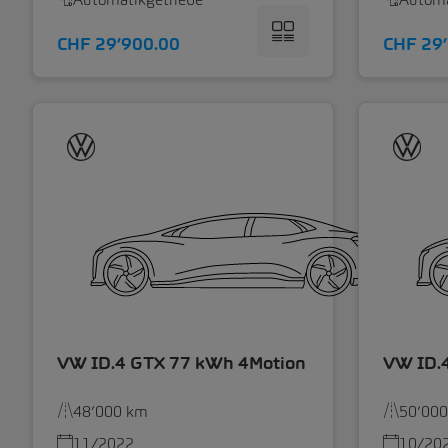
CHF 29’900.00
CHF 29
VW ID.4 GTX 77 kWh 4Motion
VW ID.
48’000 km
50’00
11/2022
10/20