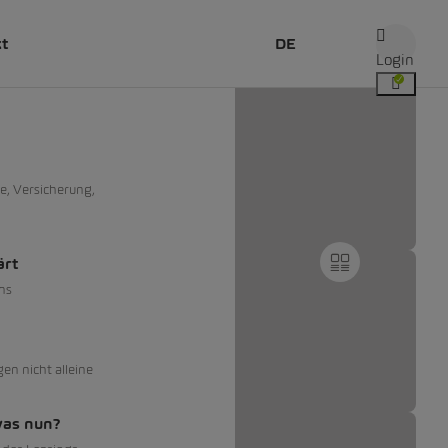
kt
DE
Login
e, Versicherung,
ärt
ns
gen nicht alleine
was nun?