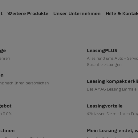
ät
Weitere Produkte
Unser Unternehmen
Hilfe & Konta
 und Reifen
sionen ab 0.99%
uge
LeasingPLUS
fahren
Alles rund ums Auto – Servic
Garantieleistungen
en
Leasing kompakt erkl
nz nach Ihren persönlichen
Das AMAG Leasing Einmalei
sionen ab 0.3%
gebot
Leasingvorteile
ab 0.0%
Wir lassen Sie mit Ihren Fra
echnen
Mein Leasing endet, 