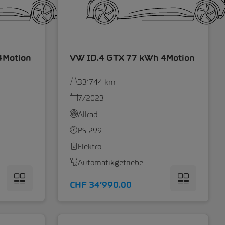
4Motion
VW ID.4 GTX 77 kWh 4Motion
33’744 km
7/2023
Allrad
PS 299
Elektro
Automatikgetriebe
CHF 34’990.00