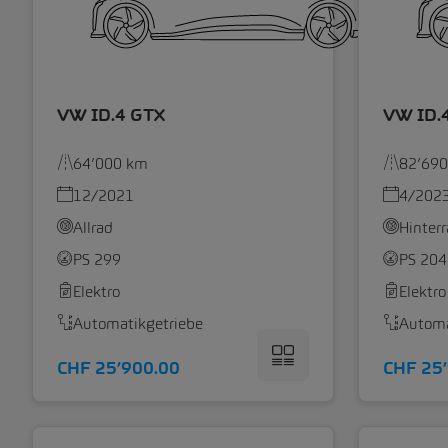
VW ID.4 GTX
VW ID.
64’000 km
82’69
12/2021
4/202
Allrad
Hinter
PS 299
PS 204
Elektro
Elektro
Automatikgetriebe
Automa
CHF 25’900.00
CHF 25