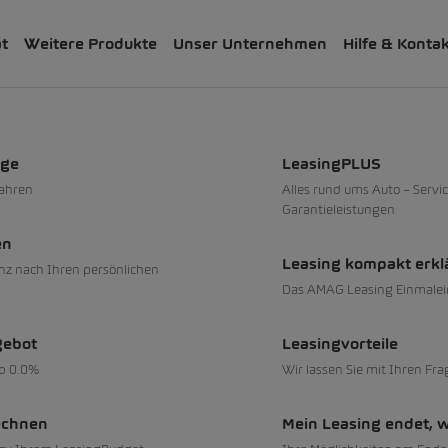
ät
Weitere Produkte
Unser Unternehmen
Hilfe & Konta
 und Reifen
sionen ab 0.99%
uge
LeasingPLUS
fahren
Alles rund ums Auto – Servic
Garantieleistungen
en
Leasing kompakt erkl
nz nach Ihren persönlichen
Das AMAG Leasing Einmalei
sionen ab 0.3%
gebot
Leasingvorteile
ab 0.0%
Wir lassen Sie mit Ihren Fra
echnen
Mein Leasing endet, 