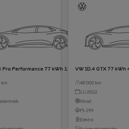
4 Pro Performance 77 kWh 1ST
VW ID.4 GTX 77 kWh 
0 km
48’000 km
1
11/2022
radantrieb
Allrad
PS 299
Elektro
tikgetriebe
Automatikgetriebe