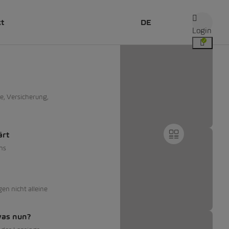
kt
DE
Login
e, Versicherung,
ärt
ns
gen nicht alleine
was nun?