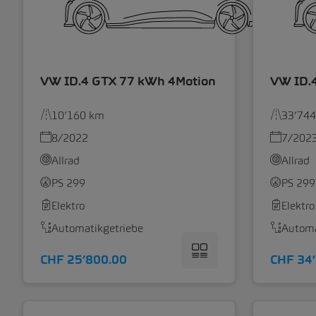
VW ID.4 GTX 77 kWh 4Motion
VW ID.
10’160 km
33’74
8/2022
7/202
Allrad
Allrad
PS 299
PS 299
Elektro
Elektro
Automatikgetriebe
Automa
CHF 25’800.00
CHF 34