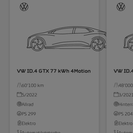
VW ID.4 GTX 77 kWh 4Motion
VW ID.
60’100 km
48’00
5/2022
3/202
Allrad
Hinter
PS 299
PS 204
Elektro
Elektro
Automatikgetriebe
Automa