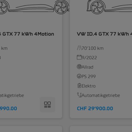
4 GTX 77 kWh 4Motion
VW ID.4 GTX 77 kWh 
4 km
70’100 km
3
9/2022
Allrad
PS 299
Elektro
tikgetriebe
Automatikgetriebe
’990.00
CHF 29’900.00