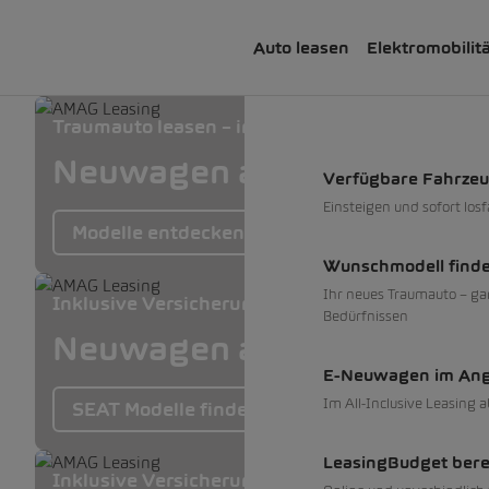
Auto leasen
Elektromobilit
Traumauto leasen – inkl. Versicherung, Service
Neuwagen ab 0% und Occa
Verfügbare Fahrze
Einsteigen und sofort los
Modelle entdecken
Wunschmodell find
Ihr neues Traumauto – ga
Inklusive Versicherung, Service und Reifen
Bedürfnissen
Neuwagen ab 0% und Occa
E-Neuwagen im An
Im All-Inclusive Leasing 
SEAT Modelle finden
LeasingBudget ber
Inklusive Versicherung, Service und Reifen