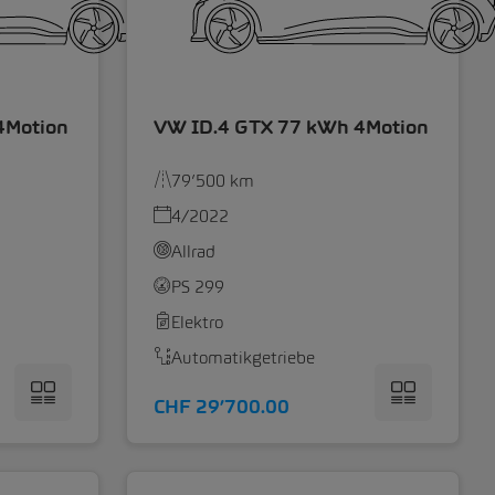
4Motion
VW ID.4 GTX 77 kWh 4Motion
79’500 km
4/2022
Allrad
PS 299
Elektro
Automatikgetriebe
CHF 29’700.00