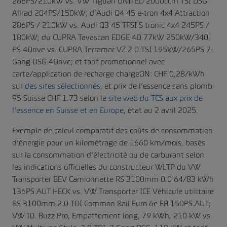
286PS/210kW vs. VW Tiguan UNITED 2000ccm TSI DSG
Allrad 204PS/150kW; d’Audi Q4 45 e-tron 4x4 Attraction
286PS / 210kW vs. Audi Q3 45 TFSI S tronic 4x4 245PS /
180kW; du CUPRA Tavascan EDGE 4D 77kW 250kW/340
PS 4Drive vs. CUPRA Terramar VZ 2.0 TSI 195kW/265PS 7-
Gang DSG 4Drive; et tarif promotionnel avec
carte/application de recharge chargeON: CHF 0,28/kWh
sur
des sites sélectionnés
, et prix de l’essence sans plomb
95 Suisse CHF 1.73 selon le
site web du TCS aux prix de
l’essence en Suisse et en Europe
, état au 2 avril 2025.
Exemple de calcul comparatif des coûts de consommation
d’énergie pour un kilométrage de 1660 km/mois, basés
sur la consommation d’électricité ou de carburant selon
les indications officielles du constructeur WLTP du VW
Transporter BEV Camionnette RS 3100mm 0.0 64/83 kWh
136PS AUT HECK vs. VW Transporter ICE Véhicule utilitaire
RS 3100mm 2.0 TDI Common Rail Euro 6e EB 150PS AUT;
VW ID. Buzz Pro, Empattement long, 79 kWh, 210 kW vs.