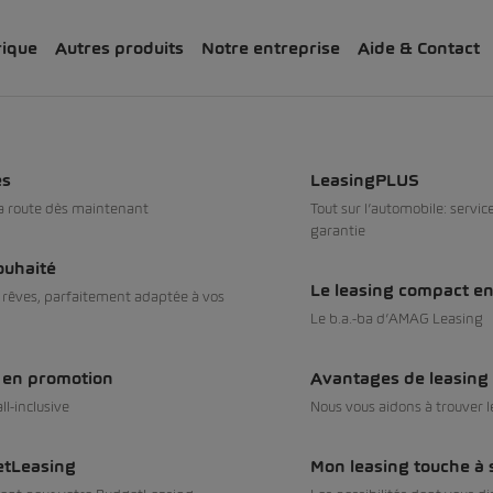
rique
Autres produits
Notre entreprise
Aide & Contact
occasions dès 0.99%
es
LeasingPLUS
la route dès maintenant
Tout sur l’automobile: servic
garantie
ouhaité
Le leasing compact en 
s rêves, parfaitement adaptée à vos
Le b.a.­-ba d’AMAG Leasing
occasions dès 0.3%
s en promotion
Avantages de leasing
ll-inclusive
Nous vous aidons à trouver l
etLeasing
Mon leasing touche à s