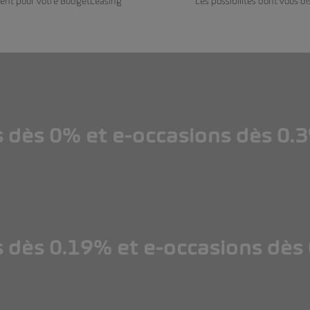
ent pour votre BudgetLeasing
Les possibilités dont vous di
s dès 0% et e-occasions dès 0.
s dès 0% et e-occasions dès 0.
s dès 0.19% et e-occasions dès