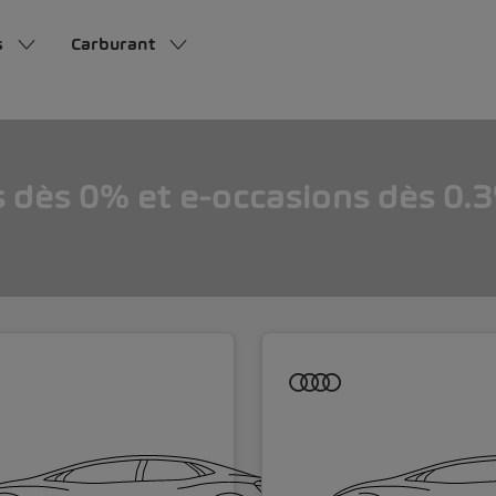
s
Carburant
s dès 0% et e-occasions dès 0.