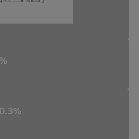
sposez à la fin du leasing
3%
3%
 0.3%