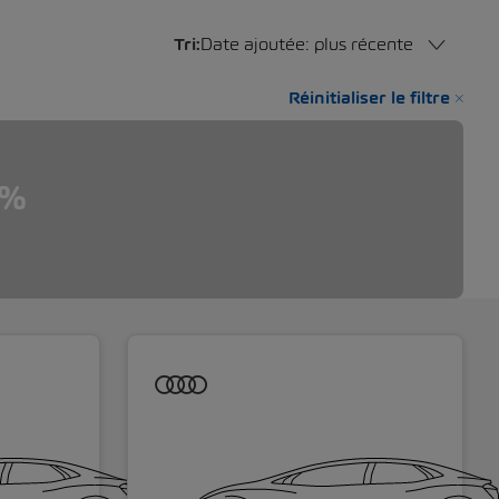
Tri:
Date ajoutée: plus récente
Réinitialiser le filtre
3%