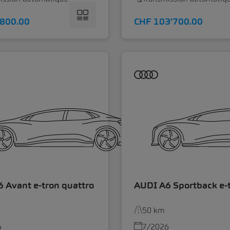
’800.00
CHF 103’700.00
 Avant e-tron quattro
AUDI A6 Sportback e-t
50 km
6
7/2026