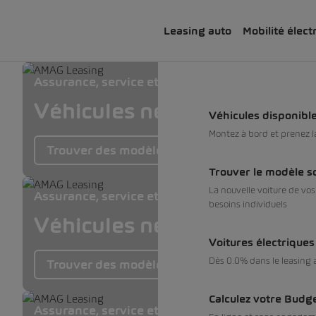
Leasing auto
Mobilité élect
Assurance, service et pneus inclus
Véhicules neufs dès 0% et 
Véhicules disponibl
Montez à bord et prenez 
Trouver des modèles
Trouver le modèle s
La nouvelle voiture de vo
Assurance, service et pneus inclus
besoins individuels
Véhicules neufs dès 0% et 
Voitures électrique
Dès 0.0% dans le leasing a
Trouver des modèles SEAT
Calculez votre Budg
Assurance, service et pneus inclus