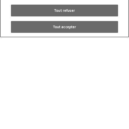
PS 231
Tout refuser
Électrique
Transmission automatique
Tout accepter
CHF 25’900.00
CUPRA Born Electric