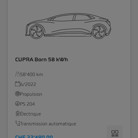
CUPRA Born 58 kWh
58’400 km
6/2022
Propulsion
PS 204
Électrique
Transmission automatique
CHF 22’490.00