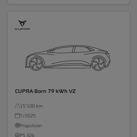
CUPRA Born 79 kWh VZ
15’100 km
7/2025
Propulsion
PS 326