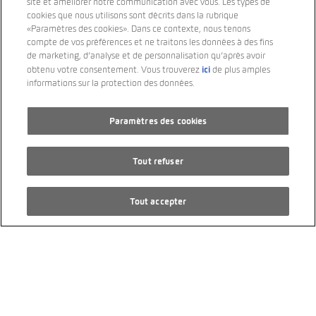
site et améliorer notre communication avec vous. Les types de
10 km
cookies que nous utilisons sont décrits dans la rubrique
«Paramètres des cookies». Dans ce contexte, nous tenons
7/2026
compte de vos préférences et ne traitons les données à des fins
4 roues motrices
de marketing, d’analyse et de personnalisation qu’après avoir
ici
obtenu votre consentement. Vous trouverez
de plus amples
PS 340
informations sur la protection des données.
Électrique
Paramètres des cookies
Transmission automatique
CHF 54’000.00
Tout refuser
Tout accepter