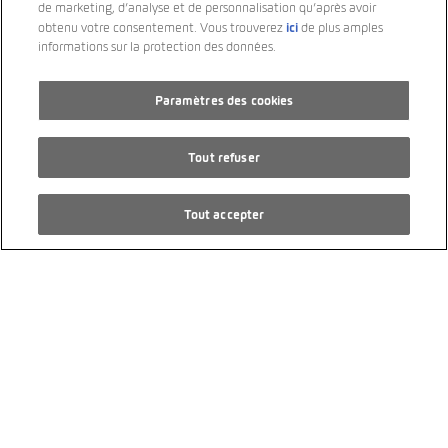
de marketing, d’analyse et de personnalisation qu’après avoir
5/2024
ici
obtenu votre consentement. Vous trouverez
de plus amples
Traction avant
informations sur la protection des données.
PS 110
Paramètres des cookies
Essence
Transmission automatique
Tout refuser
CHF 19’900.00
Tout accepter