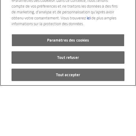
«Paramètres des cookies». Dans ce contexte, nous tenons
compte de vos préférences et ne traitons les données à des fins
de marketing, d’analyse et de personnalisation qu’après avoir
ici
obtenu votre consentement. Vous trouverez
de plus amples
informations sur la protection des données.
Paramètres des cookies
SEAT Leon 1.5 eTSI mHEV DSG Hola FR
Tout refuser
59’000 km
6/2021
Tout accepter
Traction avant
PS 150
Hybride léger Essence/Électrique
Transmission automatique
CHF 19’900.00