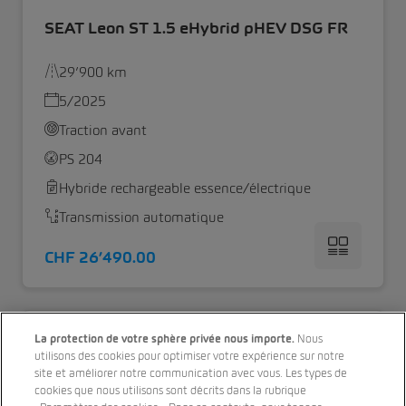
SEAT Leon ST 1.5 eHybrid pHEV DSG FR
29’900 km
5/2025
Traction avant
PS 204
Hybride rechargeable essence/électrique
Transmission automatique
CHF 26’490.00
La protection de votre sphère privée nous importe.
Nous
utilisons des cookies pour optimiser votre expérience sur notre
site et améliorer notre communication avec vous. Les types de
cookies que nous utilisons sont décrits dans la rubrique