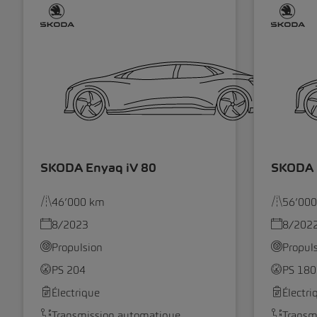
SKODA Enyaq iV 80
SKODA E
46’000 km
56’00
8/2023
8/202
Propulsion
Propul
PS 204
PS 180
Électrique
Électri
Transmission automatique
Transm