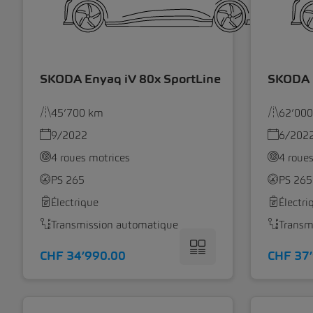
SKODA Enyaq iV 80x SportLine
SKODA E
45’700 km
62’00
9/2022
6/202
4 roues motrices
4 roue
PS 265
PS 265
Électrique
Électri
Transmission automatique
Transm
CHF 34’990.00
CHF 37