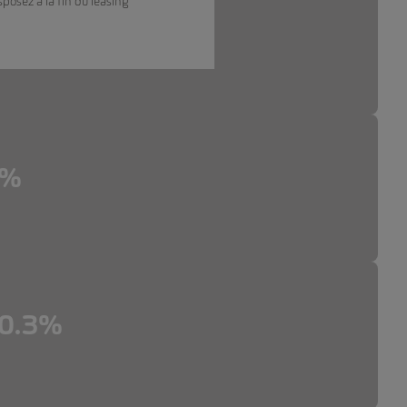
sposez à la fin du leasing
3%
3%
 0.3%