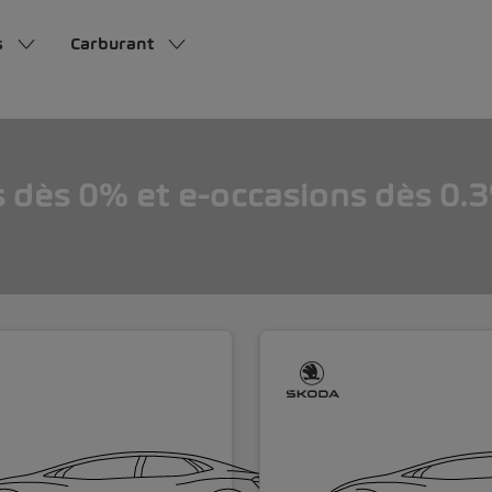
s
Carburant
s dès 0% et e-occasions dès 0.