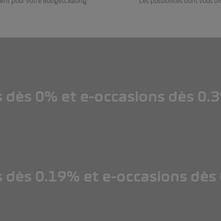
ent pour votre BudgetLeasing
Les possibilités dont vous di
s dès 0% et e-occasions dès 0.
s dès 0% et e-occasions dès 0.
s dès 0.19% et e-occasions dès