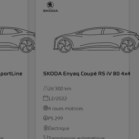
portLine
SKODA Enyaq Coupé RS iV 80 4x4
26’300 km
12/2022
4 roues motrices
PS 299
Électrique
ue
Transmission automatique