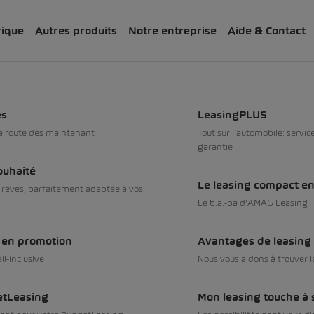
rique
Autres produits
Notre entreprise
Aide & Contact
occasions dès 0.99%
es
LeasingPLUS
la route dès maintenant
Tout sur l’automobile: servic
garantie
ouhaité
Le leasing compact en 
s rêves, parfaitement adaptée à vos
Le b.a.­-ba d’AMAG Leasing
occasions dès 0.3%
s en promotion
Avantages de leasing
ll-inclusive
Nous vous aidons à trouver l
etLeasing
Mon leasing touche à s