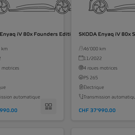
nyaq iV 80x Founders Edition
SKODA Enyaq iV 80x S
0 km
46’000 km
2
11/2022
s motrices
4 roues motrices
PS 265
que
Électrique
ission automatique
Transmission automatiq
’990.00
CHF 37’990.00