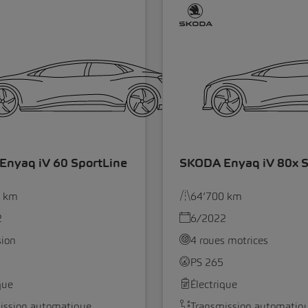
nyaq iV 60 SportLine
SKODA Enyaq iV 80x S
0 km
64’700 km
2
6/2022
sion
4 roues motrices
PS 265
que
Électrique
ission automatique
Transmission automatiq