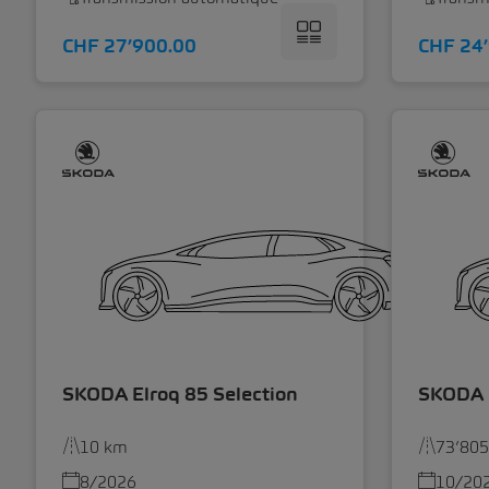
CHF 27’900.00
CHF 24
SKODA Elroq 85 Selection
SKODA 
10 km
73’80
8/2026
10/20