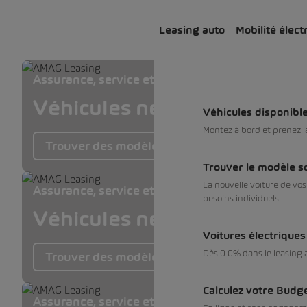
Leasing auto
Mobilité élect
Assurance, service et pneus inclus
Véhicules neufs dès 0% et 
Véhicules disponibl
Montez à bord et prenez 
Trouver des modèles
Trouver le modèle s
La nouvelle voiture de vo
Assurance, service et pneus inclus
besoins individuels
Véhicules neufs dès 0% et 
Voitures électrique
Dès 0.0% dans le leasing a
Trouver des modèles SEAT
Calculez votre Budg
Assurance, service et pneus inclus