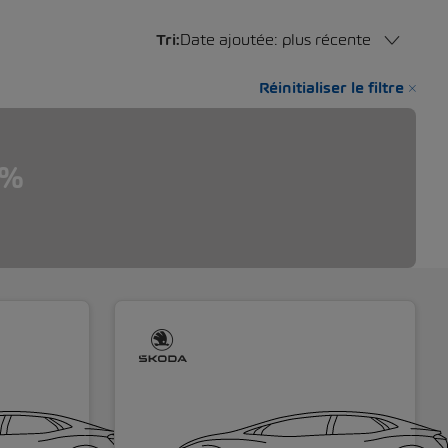
Tri:
Date ajoutée: plus récente
Réinitialiser le filtre
3%