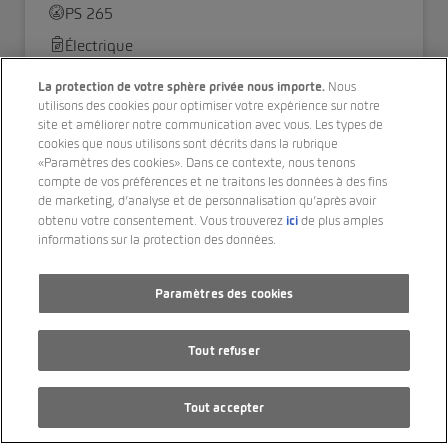
PS 265
Électrique
Transmission automatique
La protection de votre sphère privée nous importe.
Nous
utilisons des cookies pour optimiser votre expérience sur notre
CHF 32’990.00
site et améliorer notre communication avec vous. Les types de
cookies que nous utilisons sont décrits dans la rubrique
«Paramètres des cookies». Dans ce contexte, nous tenons
compte de vos préférences et ne traitons les données à des fins
de marketing, d’analyse et de personnalisation qu’après avoir
ici
obtenu votre consentement. Vous trouverez
de plus amples
informations sur la protection des données.
Paramètres des cookies
Tout refuser
Tout accepter
SKODA Enyaq Coupé RS iV 80 4x4