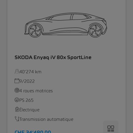
SKODA Enyaq iV 80x SportLine
40’274 km
9/2022
4 roues motrices
PS 265
Électrique
Transmission automatique
CHF 34’490.00