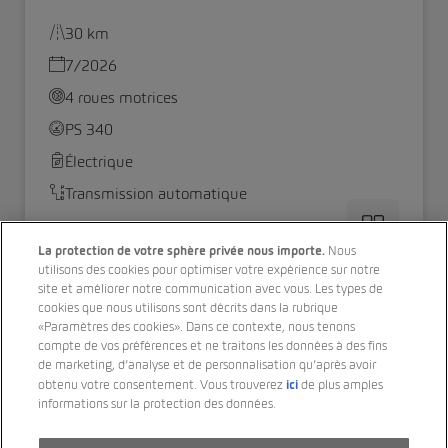
30 km
7/2026
4 roues motrices
PS 340
Électrique
Transmission automatique
CHF 75’590.00
La protection de votre sphère privée nous importe.
Nous
utilisons des cookies pour optimiser votre expérience sur notre
site et améliorer notre communication avec vous. Les types de
cookies que nous utilisons sont décrits dans la rubrique
«Paramètres des cookies». Dans ce contexte, nous tenons
compte de vos préférences et ne traitons les données à des fins
de marketing, d’analyse et de personnalisation qu’après avoir
ici
obtenu votre consentement. Vous trouverez
de plus amples
informations sur la protection des données.