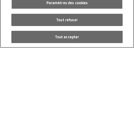
Paramètres des cookies
Tout refuser
VW ID.7 Tourer GTX 86 kWh GTX 4
Tout accepter
Motion
26’900 km
4/2025
4 roues motrices
PS 340
Électrique
Transmission automatique
CHF 48’990.00