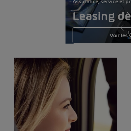
Assurance, service et p
Leasing d
1
Voir les 