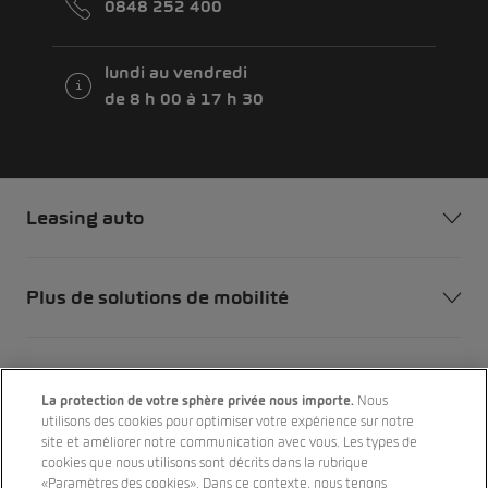
0848 252 400
lundi au vendredi
de 8 h 00 à 17 h 30
Leasing auto
Plus de solutions de mobilité
Notre entreprise
La protection de votre sphère privée nous importe.
Nous
utilisons des cookies pour optimiser votre expérience sur notre
site et améliorer notre communication avec vous. Les types de
Nos marques
cookies que nous utilisons sont décrits dans la rubrique
«Paramètres des cookies». Dans ce contexte, nous tenons