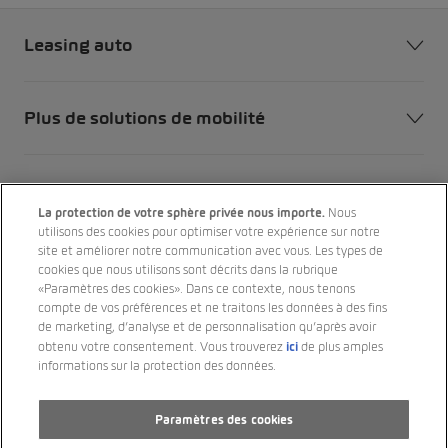
Leasing auto
Plus de solutions de mobilité
Notre entreprise
La protection de votre sphère privée nous importe.
Nous
utilisons des cookies pour optimiser votre expérience sur notre
site et améliorer notre communication avec vous. Les types de
Nos marques
cookies que nous utilisons sont décrits dans la rubrique
«Paramètres des cookies». Dans ce contexte, nous tenons
compte de vos préférences et ne traitons les données à des fins
de marketing, d’analyse et de personnalisation qu’après avoir
ici
obtenu votre consentement. Vous trouverez
de plus amples
informations sur la protection des données.
Paramètres des cookies