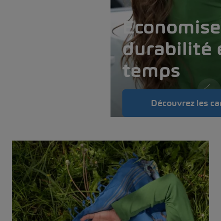
Économise
durabilit
temps
1
Découvrez les ca