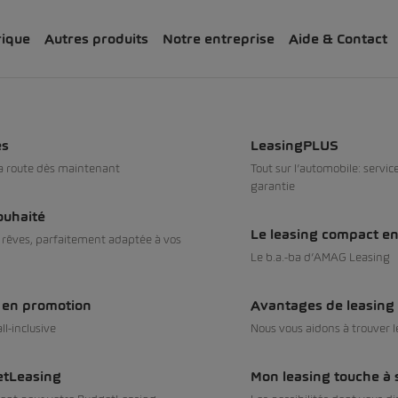
rique
Autres produits
Notre entreprise
Aide & Contact
Calculer le leasing
es
LeasingPLUS
la route dès maintenant
Tout sur l’automobile: servic
garantie
ouhaité
Le leasing compact en 
s rêves, parfaitement adaptée à vos
Filtres
Le b.a.­-ba d’AMAG Leasing
s en promotion
Avantages de leasing
ll-inclusive
Nous vous aidons à trouver l
etLeasing
Mon leasing touche à s