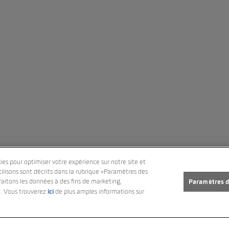
ies pour optimiser votre expérience sur notre site et
lisons sont décrits dans la rubrique «Paramètres des
aitons les données à des fins de marketing,
Paramètres d
ici
t. Vous trouverez
de plus amples informations sur