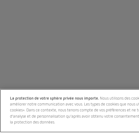
La protection de votre sphère privée nous importe.
Nous utilisons des cook
améliorer notre communication avec vous. Les types de cookies que nous uti
cookies». Dans ce contexte, nous tenons compte de vos préférences et ne tr
d’analyse et de personnalisation qu’après avoir obtenu votre consentemen
la protection des données.