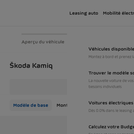
Leasing auto
Mobilité élect
Aperçu du véhicule
Véhicules disponibl
Montez à bord et prenez 
Škoda Kamiq
Trouver le modèle s
La nouvelle voiture de vo
besoins individuels
Voitures électrique
Modèle de base
Monte Carlo
Dès 0.0% dans le leasing a
Calculez votre Budg