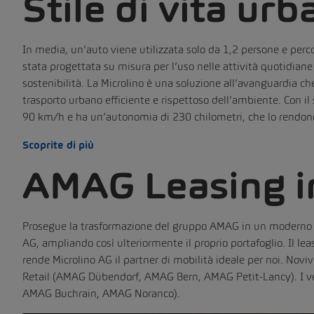
Stile di vita ur
In media, un’auto viene utilizzata solo da 1,2 persone e percor
stata progettata su misura per l’uso nelle attività quotidiane
sostenibilità. La Microlino è una soluzione all’avanguardia ch
trasporto urbano efficiente e rispettoso dell’ambiente. Con il
90 km/h e ha un’autonomia di 230 chilometri, che lo rendono l
Scoprite di più
AMAG Leasing in
Prosegue la trasformazione del gruppo AMAG in un moderno fo
AG, ampliando così ulteriormente il proprio portafoglio. Il le
rende Microlino AG il partner di mobilità ideale per noi. Noviv
Retail (AMAG Dübendorf, AMAG Bern, AMAG Petit-Lancy). I v
AMAG Buchrain, AMAG Noranco).