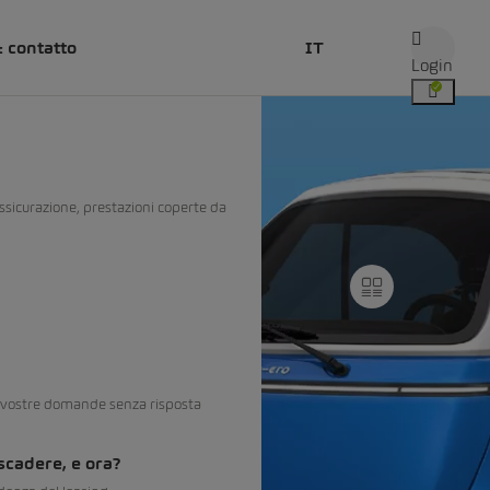
& contatto
IT
Login
assicurazione, prestazioni coperte da
 vostre domande senza risposta
 scadere, e ora?