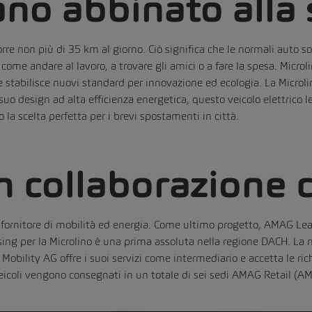
bano abbinato alla 
re non più di 35 km al giorno. Ciò significa che le normali auto son
 come andare al lavoro, a trovare gli amici o a fare la spesa. Micr
e stabilisce nuovi standard per innovazione ed ecologia. La Microli
 suo design ad alta efficienza energetica, questo veicolo elettrico
a scelta perfetta per i brevi spostamenti in città.
 collaborazione c
rnitore di mobilità ed energia. Come ultimo progetto, AMAG Leasi
asing per la Microlino è una prima assoluta nella regione DACH. La n
 Mobility AG offre i suoi servizi come intermediario e accetta le ric
eicoli vengono consegnati in un totale di sei sedi AMAG Retail 