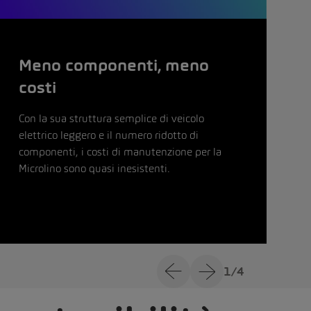
Meno componenti, meno
costi
Con la sua struttura semplice di veicolo
G
elettrico leggero e il numero ridotto di
d
componenti, i costi di manutenzione per la
p
Microlino sono quasi inesistenti.
a
r
c
1
/
4