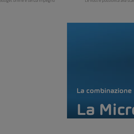
ngBudget online e senza impegno
Le vostre possibilità alla sc
La combinazione 
La Micr