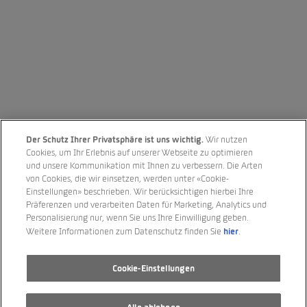
Der Schutz Ihrer Privatsphäre ist uns wichtig.
Wir nutzen
Cookies, um Ihr Erlebnis auf unserer Webseite zu optimieren
und unsere Kommunikation mit Ihnen zu verbessern. Die Arten
von Cookies, die wir einsetzen, werden unter «Cookie-
Einstellungen» beschrieben. Wir berücksichtigen hierbei Ihre
Präferenzen und verarbeiten Daten für Marketing, Analytics und
Personalisierung nur, wenn Sie uns Ihre Einwilligung geben.
hier
Weitere Informationen zum Datenschutz finden Sie
.
Cookie-Einstellungen