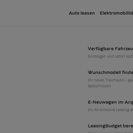
Auto leasen
Elektromobilit
Verfügbare Fahrze
Einsteigen und sofort los
Wunschmodell find
Ihr neues Traumauto – ga
Bedürfnissen
E-Neuwagen im An
Im All-Inclusive Leasing 
LeasingBudget ber