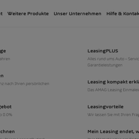
ät
Weitere Produkte
Unser Unternehmen
Hilfe & Konta
uge
LeasingPLUS
fahren
Alles rund ums Auto – Servic
Garantieleistungen
en
Leasing kompakt erkl
nz nach Ihren persönlichen
Das AMAG Leasing Einmalei
gebot
Leasingvorteile
ab 0.0%
Wir lassen Sie mit Ihren Fra
echnen
Mein Leasing endet, 