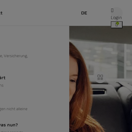
kt
DE
Login
e, Versicherung,
ärt
ns
gen nicht alleine
was nun?