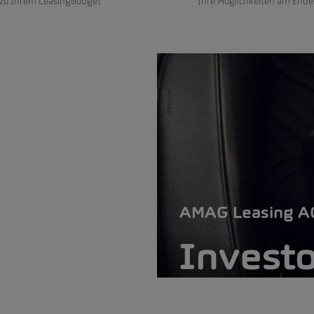
 zu Ihrem LeasingBudget
Ihre Möglichkeiten am Ende
AMAG Leasing A
Investo