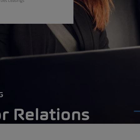
 des Leasings
G
r Relations