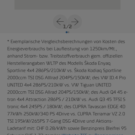
1
/
2
* Exemplarische Vergleichsberechnungen von Kosten des
Energieverbrauchs bei Laufleistung von 1250km/Mt.,
anhand Strom- bzw. Treibstoffverbrauch gem. offiziellen
Herstellerangaben WLTP des Modells Škoda Enyaq
Sportline 4x4 286PS/210kW vs. Škoda Kodiaq Sportline
2000ccm TSI DSG Alllrad 204PS/150kW; des VW ID.4 Pro
UNITED 4x4 286PS/210kW vs. VW Tiguan UNITED
2000ccm TSI DSG Allrad 204PS/150kW; des Audi Q4 45 e-
tron 4x4 Attraction 286PS / 210kW vs. Audi Q3 45 TFSI S
tronic 4x4 245PS / 180kW; des CUPRA Tavascan EDGE 4D
77kWh 250kW/340 PS 4Drive vs. CUPRA Terramar VZ 2.0
TSI 195kW/265PS 7-Gang DSG 4Drive und Aktions-
Ladetarif mit: CHF 0.28/kWh sowie Benzinpreis Bleifrei 95