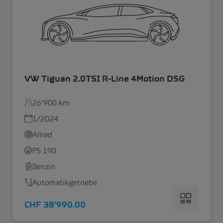
VW Tiguan 2.0TSI R-Line 4Motion DSG
26’900 km
1/2024
Allrad
PS 190
Benzin
Automatikgetriebe
CHF 38’990.00