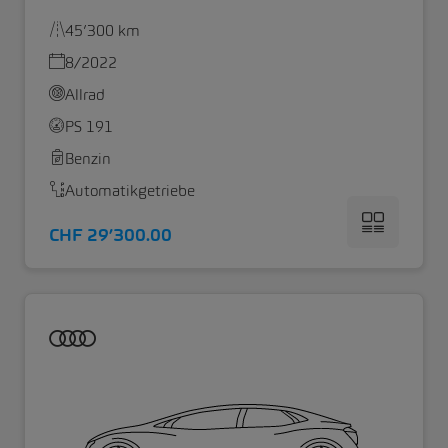
45’300 km
8/2022
Allrad
PS 191
Benzin
Automatikgetriebe
CHF 29’300.00