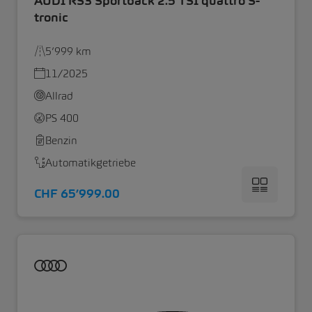
AUDI RS3 Sportback 2.5 TSI quattro S-
tronic
5’999 km
11/2025
Allrad
PS 400
Benzin
Automatikgetriebe
CHF 65’999.00