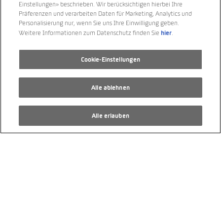
Einstellungen» beschrieben. Wir berücksichtigen hierbei Ihre
Benzin
Präferenzen und verarbeiten Daten für Marketing, Analytics und
Personalisierung nur, wenn Sie uns Ihre Einwilligung geben.
Automatikgetriebe
hier
Weitere Informationen zum Datenschutz finden Sie
.
CHF 46’500.00
Cookie-Einstellungen
Alle ablehnen
Alle erlauben
VW T6.1 2.0 TDI DSG