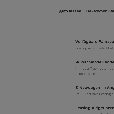
Auto leasen
Elektromobilit
Verfügbare Fahrze
Einsteigen und sofort los
Wunschmodell find
Ihr neues Traumauto – ga
Bedürfnissen
E-Neuwagen im An
Im All-Inclusive Leasing 
LeasingBudget ber