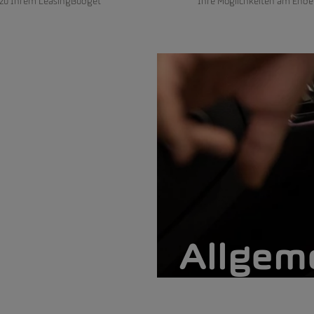
 zu Ihrem LeasingBudget
Ihre Möglichkeiten am Ende
Allgem