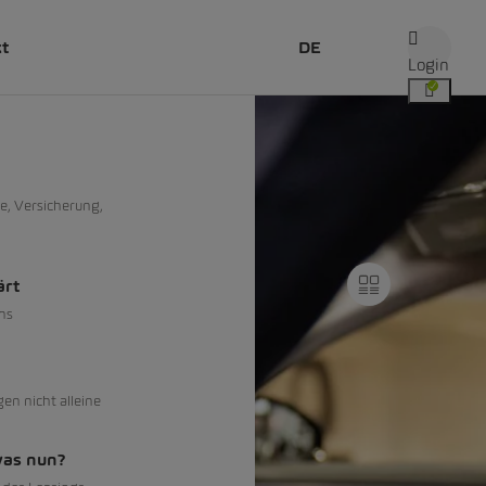
kt
DE
Login
e, Versicherung,
ärt
ns
gen nicht alleine
was nun?