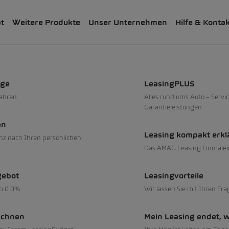
ät
Weitere Produkte
Unser Unternehmen
Hilfe & Konta
uge
LeasingPLUS
fahren
Alles rund ums Auto – Servic
Garantieleistungen
en
Leasing kompakt erkl
nz nach Ihren persönlichen
Das AMAG Leasing Einmalei
gebot
Leasingvorteile
ab 0.0%
Wir lassen Sie mit Ihren Fra
echnen
Mein Leasing endet, 