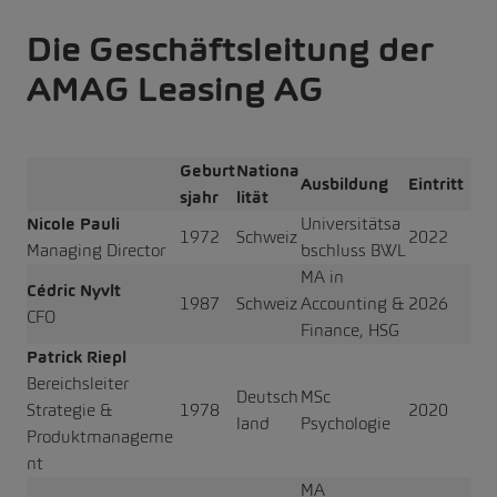
Die Geschäftsleitung der
AMAG Leasing AG
Geburt
Nationa
Ausbildung
Eintritt
sjahr
lität
Nicole Pauli
Universitätsa
1972
Schweiz
2022
Managing Director
bschluss BWL
MA in
Cédric Nyvlt
1987
Schweiz
Accounting &
2026
CFO
Finance, HSG
Patrick Riepl
Bereichsleiter
Deutsch
MSc
Strategie &
1978
2020
land
Psychologie
Produktmanageme
nt
MA