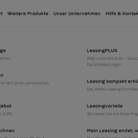
ät
Weitere Produkte
Unser Unternehmen
Hilfe & Konta
uge
LeasingPLUS
fahren
Alles rund ums Auto – Servic
Garantieleistungen
en
Leasing kompakt erkl
nz nach Ihren persönlichen
Das AMAG Leasing Einmalei
gebot
Leasingvorteile
ab 0.0%
Wir lassen Sie mit Ihren Fra
echnen
Mein Leasing endet, 