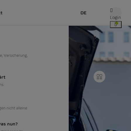
kt
DE
Login
e, Versicherung,
ärt
ns
gen nicht alleine
was nun?