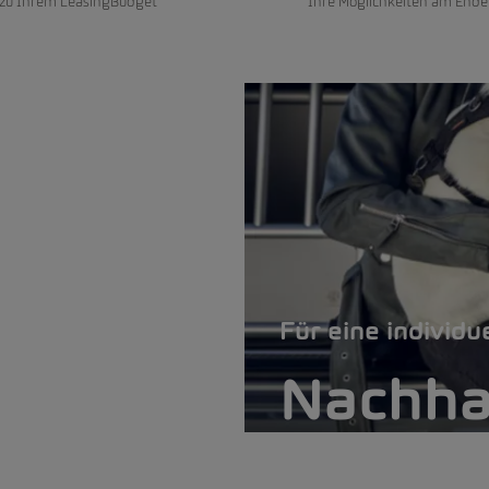
 zu Ihrem LeasingBudget
Ihre Möglichkeiten am Ende
Für eine individu
Nachhal