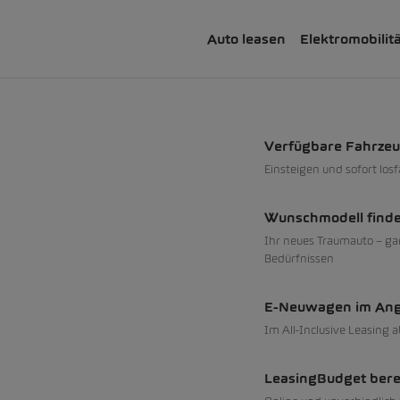
Auto leasen
Elektromobilit
Verfügbare Fahrze
Einsteigen und sofort los
Wunschmodell find
Ihr neues Traumauto – ga
Bedürfnissen
E-Neuwagen im An
Im All-Inclusive Leasing 
LeasingBudget ber