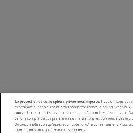
La protection de votre sphère privée nous importe.
Nous utilisons des c
expérience sur notre site et améliorer notre communication avec vous. 
nous utilisons sont décrits dans la rubrique «Paramètres des cookies». D
tenons compte de vos préférences et ne traitons les données à des fins 
de personnalisation qu’après avoir obtenu votre consentement. Vous t
informations sur la protection des données.