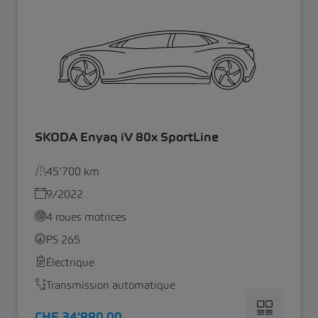
SKODA Enyaq iV 80x SportLine
45’700 km
9/2022
4 roues motrices
PS 265
Électrique
Transmission automatique
CHF 34’990.00