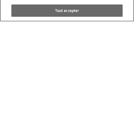
Transmission automatique
Tout accepter
CHF 36’990.00
SKODA Elroq 85 Selection
20 km