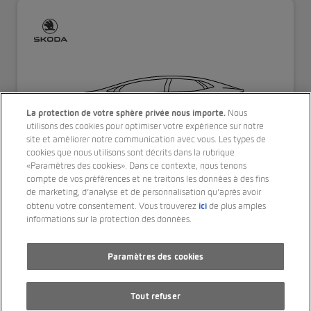
La protection de votre sphère privée nous importe.
Nous
utilisons des cookies pour optimiser votre expérience sur notre
site et améliorer notre communication avec vous. Les types de
cookies que nous utilisons sont décrits dans la rubrique
«Paramètres des cookies». Dans ce contexte, nous tenons
SKODA Enyaq Coupé RS iV 80 4x4
compte de vos préférences et ne traitons les données à des fins
de marketing, d’analyse et de personnalisation qu’après avoir
ici
obtenu votre consentement. Vous trouverez
de plus amples
18’400 km
informations sur la protection des données.
6/2023
Paramètres des cookies
4 roues motrices
PS 299
Tout refuser
Électrique