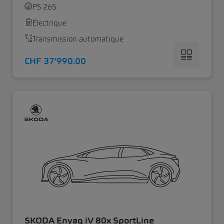
PS 265
Électrique
Transmission automatique
CHF 37’990.00
SKODA Enyaq iV 80x SportLine