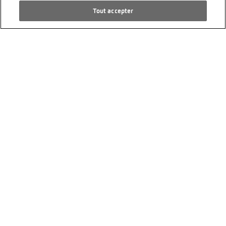
AUDI e-tron 55 Sportback S Line Black
Tout accepter
Edition quattro
27’700 km
9/2022
4 roues motrices
PS 408
Électrique
Transmission automatique
CHF 41’900.00