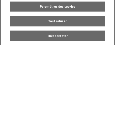
PS 170
Paramètres des cookies
Électrique
Transmission automatique
Tout refuser
CHF 34’310.00
Tout accepter
VW ID.4 GTX 77 kWh 4Motion