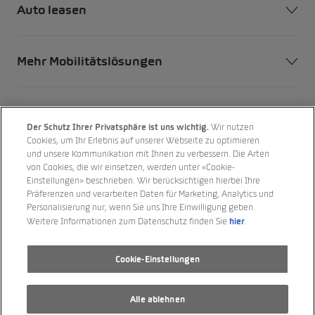
Auto leasen
Mehr Mobilitätslösungen
Unser Unternehmen
Der Schutz Ihrer Privatsphäre ist uns wichtig.
Wir nutzen
Cookies, um Ihr Erlebnis auf unserer Webseite zu optimieren
und unsere Kommunikation mit Ihnen zu verbessern. Die Arten
Unsere Marken
von Cookies, die wir einsetzen, werden unter «Cookie-
Einstellungen» beschrieben. Wir berücksichtigen hierbei Ihre
Präferenzen und verarbeiten Daten für Marketing, Analytics und
Personalisierung nur, wenn Sie uns Ihre Einwilligung geben.
hier
Weitere Informationen zum Datenschutz finden Sie
.
Cookie-Einstellungen
Alle ablehnen