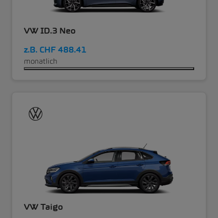
VW ID.3 Neo
z.B.
CHF 488.41
monatlich
VW Taigo