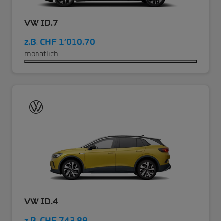
VW ID.7
z.B.
CHF 1’010.70
monatlich
VW ID.4
z.B.
CHF 743.89