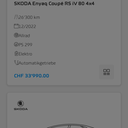
SKODA Enyaq Coupé RS iV 80 4x4
26’300 km
12/2022
Allrad
PS 299
Elektro
Automatikgetriebe
CHF 33’990.00