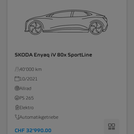
SKODA Enyaq iV 80x SportLine
40’000 km
10/2021
Allrad
PS 265
Elektro
Automatikgetriebe
CHF 32’990.00