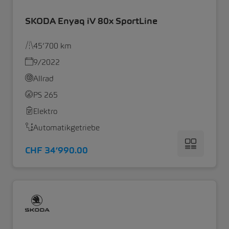
SKODA Enyaq iV 80x SportLine
45’700 km
9/2022
Allrad
PS 265
Elektro
Automatikgetriebe
CHF 34’990.00