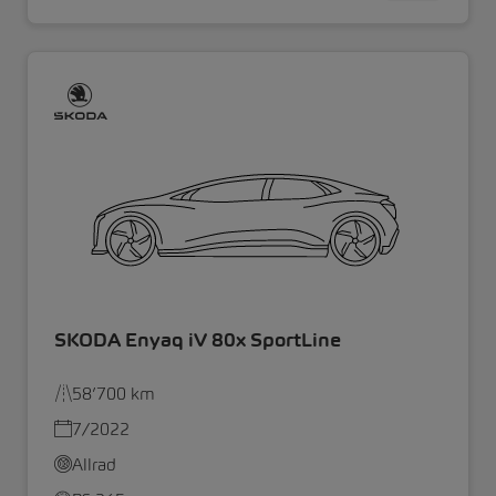
SKODA Enyaq iV 80x SportLine
58’700 km
7/2022
Allrad