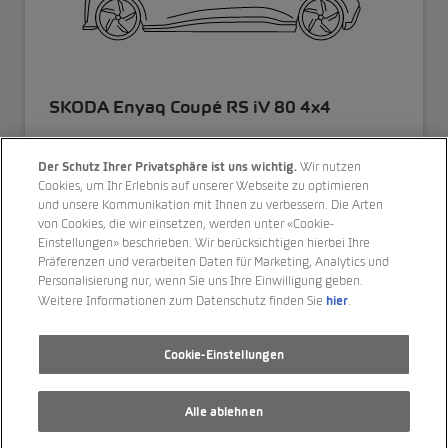
SKODA Enyaq Coupé RS iV 80 4x4
18’400 km
Der Schutz Ihrer Privatsphäre ist uns wichtig.
Wir nutzen
6/2023
Cookies, um Ihr Erlebnis auf unserer Webseite zu optimieren
und unsere Kommunikation mit Ihnen zu verbessern. Die Arten
Allrad
von Cookies, die wir einsetzen, werden unter «Cookie-
Einstellungen» beschrieben. Wir berücksichtigen hierbei Ihre
PS 299
Präferenzen und verarbeiten Daten für Marketing, Analytics und
Personalisierung nur, wenn Sie uns Ihre Einwilligung geben.
Elektro
hier
Weitere Informationen zum Datenschutz finden Sie
.
Automatikgetriebe
Cookie-Einstellungen
CHF 36’990.00
Alle ablehnen