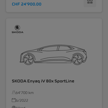
CHF 24’900.00
SKODA Enyaq iV 80x SportLine
64’700 km
6/2022