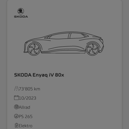
SKODA Enyaq iV 80x
73’805 km
10/2023
Allrad
PS 265
Elektro