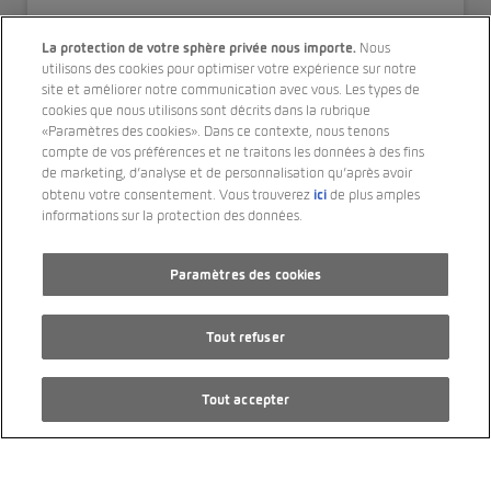
La protection de votre sphère privée nous importe.
Nous
CUPRA Tavascan Type 8 77 kWh VZ
utilisons des cookies pour optimiser votre expérience sur notre
site et améliorer notre communication avec vous. Les types de
cookies que nous utilisons sont décrits dans la rubrique
18’300 km
«Paramètres des cookies». Dans ce contexte, nous tenons
11/2025
compte de vos préférences et ne traitons les données à des fins
de marketing, d’analyse et de personnalisation qu’après avoir
4 roues motrices
ici
obtenu votre consentement. Vous trouverez
de plus amples
informations sur la protection des données.
PS 340
Électrique
Paramètres des cookies
Transmission automatique
Tout refuser
CHF 42’990.00
Tout accepter