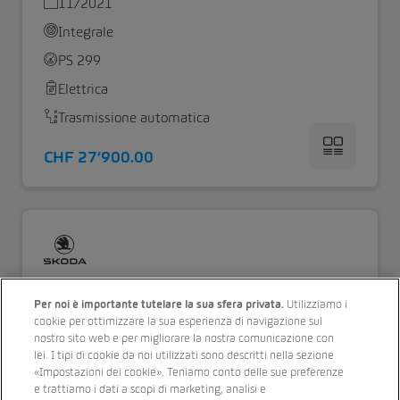
11/2021
Integrale
PS 299
Elettrica
Trasmissione automatica
CHF 27’900.00
Per noi è importante tutelare la sua sfera privata.
Utilizziamo i
cookie per ottimizzare la sua esperienza di navigazione sul
nostro sito web e per migliorare la nostra comunicazione con
lei. I tipi di cookie da noi utilizzati sono descritti nella sezione
«Impostazioni dei cookie». Teniamo conto delle sue preferenze
e trattiamo i dati a scopi di marketing, analisi e