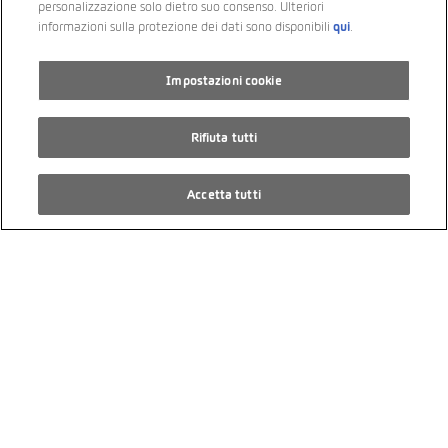
personalizzazione solo dietro suo consenso. Ulteriori
qui
informazioni sulla protezione dei dati sono disponibili
.
SKODA Enyaq iV 80x SportLine
Impostazioni cookie
47’200 km
6/2022
Rifiuta tutti
Integrale
PS 265
Accetta tutti
Elettrica
Trasmissione automatica
CHF 33’990.00